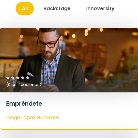
All
Backstage
Innoversity
(0 calificaciones)
Empréndete
Diego López Guerrero