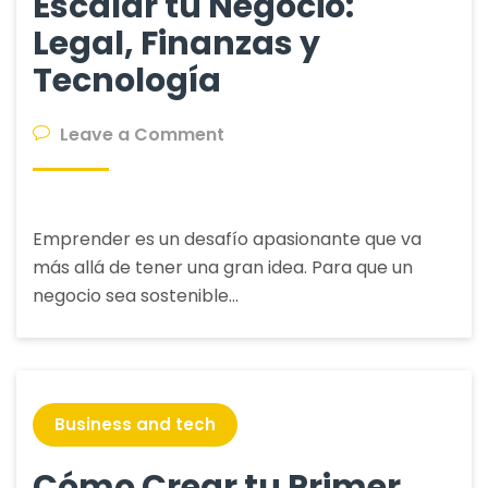
Escalar tu Negocio:
Legal, Finanzas y
Tecnología
on
Leave a Comment
Pilares
Fundamentales
para
Emprender es un desafío apasionante que va
Emprender
más allá de tener una gran idea. Para que un
y
negocio sea sostenible…
Escalar
tu
Negocio:
Legal,
Finanzas
Business and tech
y
Tecnología
Cómo Crear tu Primer