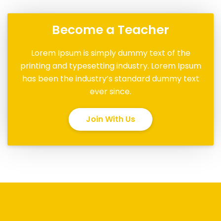
Become a Teacher
Lorem Ipsum is simply dummy text of the
printing and typesetting industry. Lorem Ipsum
has been the industry’s standard dummy text
ever since.
Join With Us