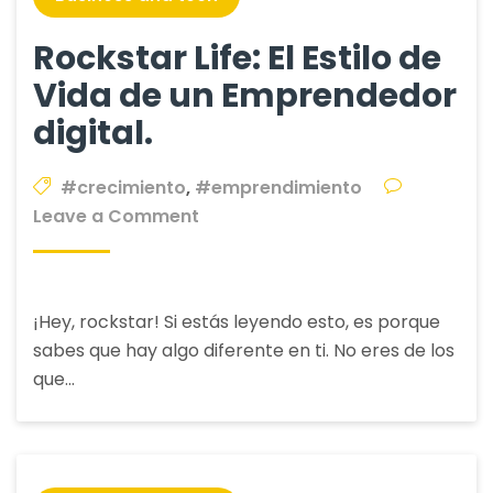
Financiero
Rockstar Life: El Estilo de
Vida de un Emprendedor
digital.
#crecimiento
,
#emprendimiento
on
Leave a Comment
Rockstar
Life:
El
¡Hey, rockstar! Si estás leyendo esto, es porque
Estilo
sabes que hay algo diferente en ti. No eres de los
de
que…
Vida
de
un
Emprendedor