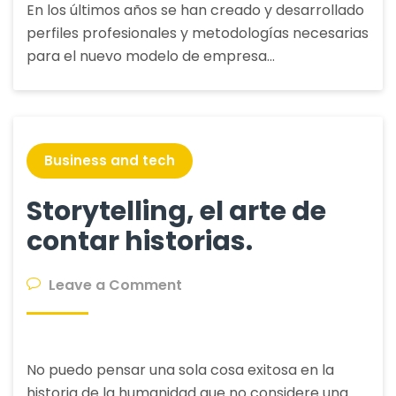
En los últimos años se han creado y desarrollado
ágiles
perfiles profesionales y metodologías necesarias
en
para el nuevo modelo de empresa…
el
Universo
de
Star
Wars.
Business and tech
Storytelling, el arte de
contar historias.
on
Leave a Comment
Storytelling,
el
arte
No puedo pensar una sola cosa exitosa en la
de
historia de la humanidad que no considere una