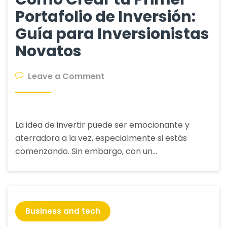
Portafolio de Inversión:
Guía para Inversionistas
Novatos
on
Leave a Comment
Cómo
Crear
tu
La idea de invertir puede ser emocionante y
Primer
aterradora a la vez, especialmente si estás
Portafolio
comenzando. Sin embargo, con un…
de
Inversión:
Guía
para
Inversionistas
Business and tech
Novatos