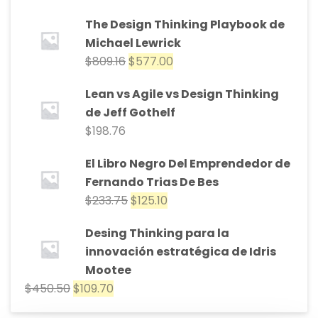
The Design Thinking Playbook de
Michael Lewrick
$
809.16
$
577.00
Lean vs Agile vs Design Thinking
de Jeff Gothelf
$
198.76
El Libro Negro Del Emprendedor de
Fernando Trias De Bes
$
233.75
$
125.10
Desing Thinking para la
innovación estratégica de Idris
Mootee
$
450.50
$
109.70