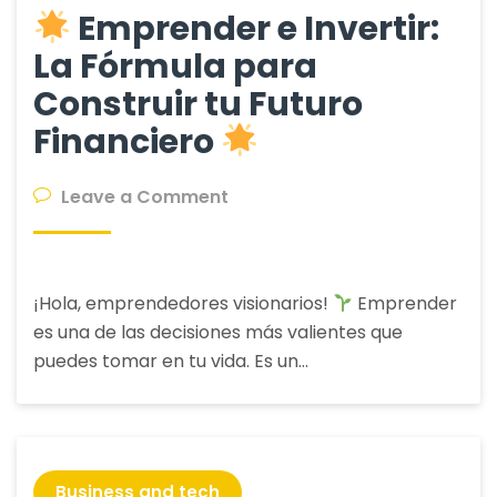
Emprender e Invertir:
La Fórmula para
Construir tu Futuro
Financiero
on
Leave a Comment
Emprender
e
¡Hola, emprendedores visionarios!
Emprender
Invertir:
es una de las decisiones más valientes que
La
puedes tomar en tu vida. Es un…
Fórmula
para
Construir
tu
Futuro
Business and tech