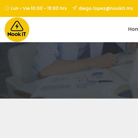
Lun - Vie 10:00 - 19:00 hrs
diego.lopez@nookit.mx
Ho