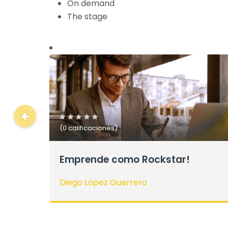
On demand
The stage
(0 calificaciones)
Manager de la innovación
Diego López Guerrero