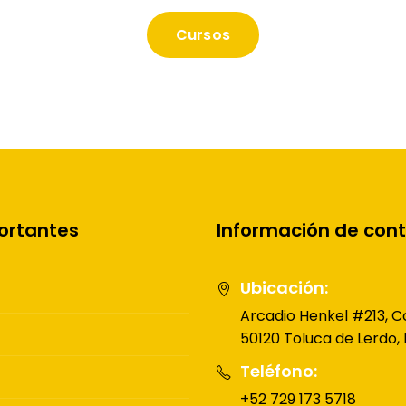
Cursos
portantes
Información de con
Ubicación:
Arcadio Henkel #213, Co
50120 Toluca de Lerdo,
Teléfono:
+52 729 173 5718