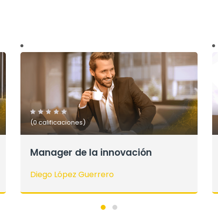
(0 calificaciones)
Vende como Rockstar!
Diego López Guerrero