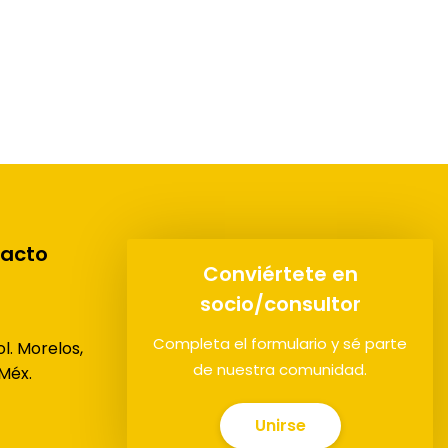
tacto
Conviértete en
socio/consultor
Completa el formulario y sé parte
l. Morelos,
de nuestra comunidad.
 Méx.
Unirse