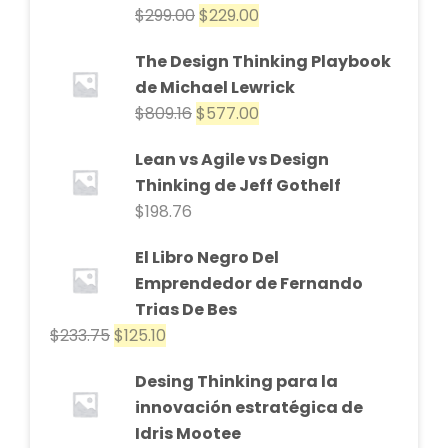
$
299.00
$
229.00
The Design Thinking Playbook
de Michael Lewrick
$
809.16
$
577.00
Lean vs Agile vs Design
Thinking de Jeff Gothelf
$
198.76
El Libro Negro Del
Emprendedor de Fernando
Trias De Bes
$
233.75
$
125.10
Desing Thinking para la
innovación estratégica de
Idris Mootee