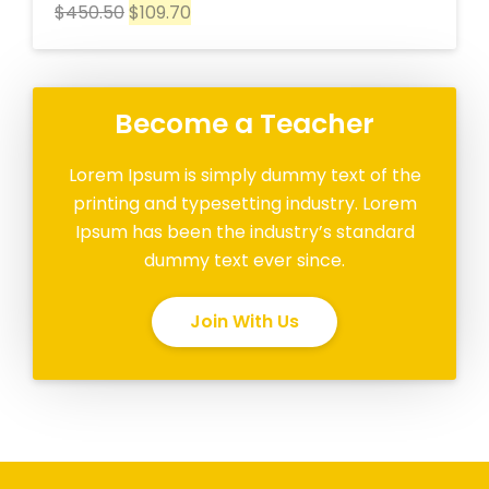
$
450.50
$
109.70
Become a Teacher
Lorem Ipsum is simply dummy text of the
printing and typesetting industry. Lorem
Ipsum has been the industry’s standard
dummy text ever since.
Join With Us