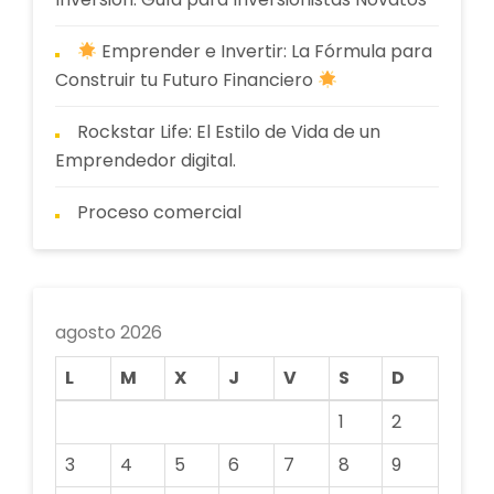
Emprender e Invertir: La Fórmula para
Construir tu Futuro Financiero
Rockstar Life: El Estilo de Vida de un
Emprendedor digital.
Proceso comercial
agosto 2026
L
M
X
J
V
S
D
1
2
3
4
5
6
7
8
9