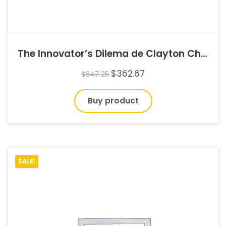
The Innovator’s Dilema de Clayton Christensen
$
362.67
$
647.25
Buy product
SALE!