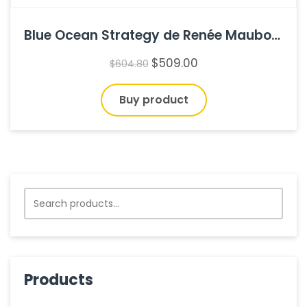
Blue Ocean Strategy de Renée Mauborgne y W. Chan Kim
$
509.00
$
604.80
Buy product
Search
for:
Products