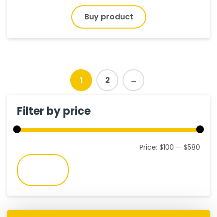
Buy product
1
2
→
Filter by price
Min
Max
Price:
$100
—
$580
pric
pric
Filter