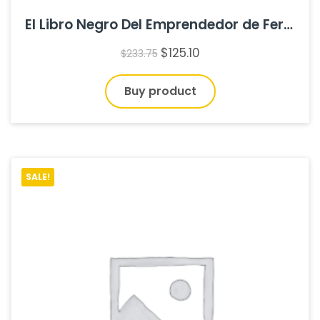
El Libro Negro Del Emprendedor de Fernando Trias De Bes
$
125.10
$
233.75
Buy product
SALE!