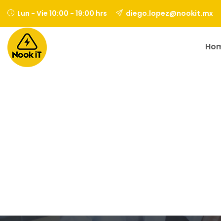
Skip
Lun - Vie 10:00 - 19:00 hrs
diego.lopez@nookit.mx
to
content
Ho