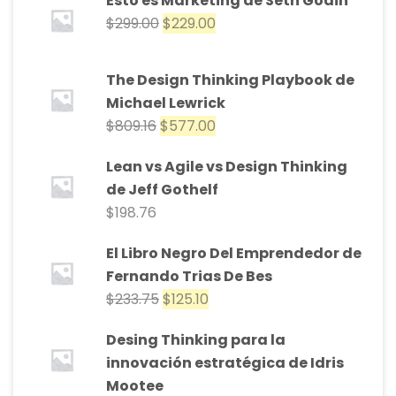
Esto es Marketing de Seth Godin
$
299.00
$
229.00
The Design Thinking Playbook de
Michael Lewrick
$
809.16
$
577.00
Lean vs Agile vs Design Thinking
de Jeff Gothelf
$
198.76
El Libro Negro Del Emprendedor de
Fernando Trias De Bes
$
233.75
$
125.10
Desing Thinking para la
innovación estratégica de Idris
Mootee