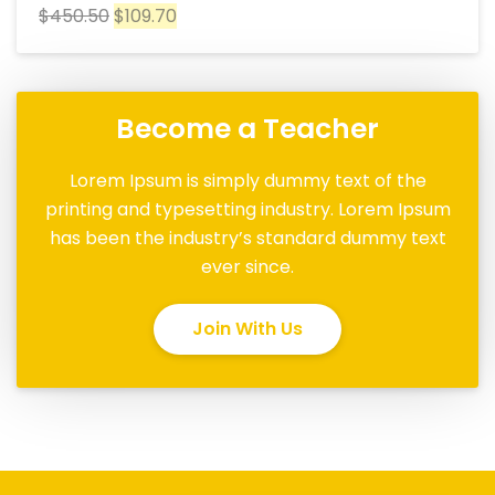
$
450.50
$
109.70
Become a Teacher
Lorem Ipsum is simply dummy text of the
printing and typesetting industry. Lorem Ipsum
has been the industry’s standard dummy text
ever since.
Join With Us