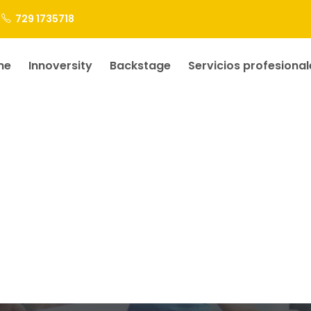
729 1735718
me
Innoversity
Backstage
Servicios profesional