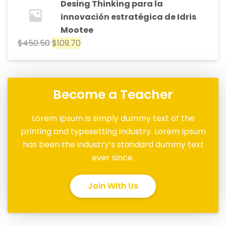
Desing Thinking para la
innovación estratégica de Idris
Mootee
$
450.50
$
109.70
Become a Teacher
Lorem Ipsum is simply dummy text of the
printing and typesetting industry. Lorem Ipsum
has been the industry’s standard dummy text
ever since.
Join With Us