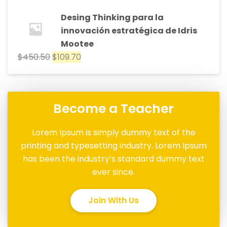
Desing Thinking para la
innovación estratégica de Idris
Mootee
$
450.50
$
109.70
Become a Teacher
Lorem Ipsum is simply dummy text of the
printing and typesetting industry. Lorem Ipsum
has been the industry’s standard dummy text
ever since.
Join With Us