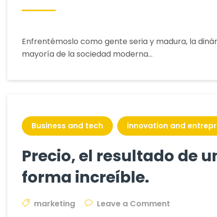
Status,
elemento
social
Enfrentémoslo como gente seria y madura, la dinám
del
mayoría de la sociedad moderna…
proceso
compra/ve
Business and tech
innovation and entrep
Precio, el resultado de 
forma increíble.
on
marketing
Leave a Comment
Precio,