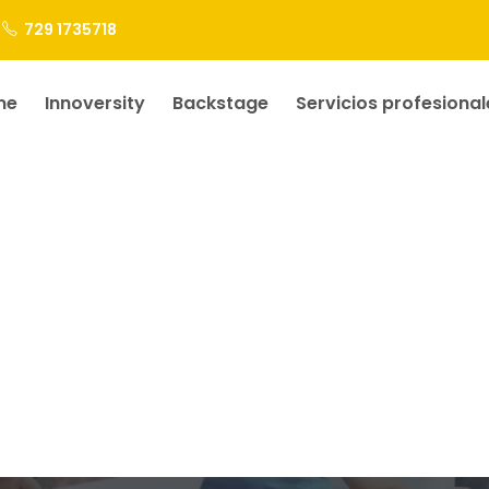
729 1735718
me
Innoversity
Backstage
Servicios profesional