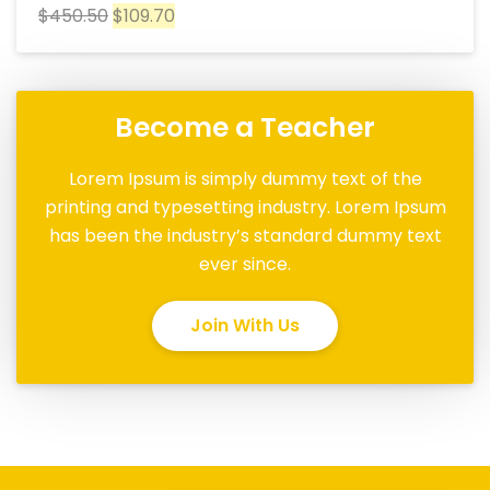
$
450.50
$
109.70
Become a Teacher
Lorem Ipsum is simply dummy text of the
printing and typesetting industry. Lorem Ipsum
has been the industry’s standard dummy text
ever since.
Join With Us