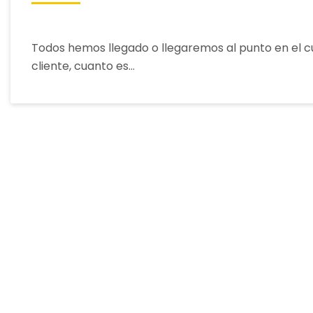
el
resultado
Todos hemos llegado o llegaremos al punto en el c
de
cliente, cuanto es…
una
historia
contada
de
forma
increíble.