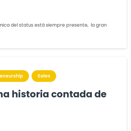
ica del status está siempre presente, la gran
nta
reneurship
Sales
una historia contada de