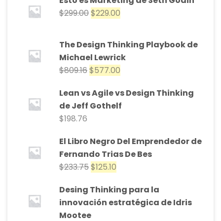
Esto es Marketing de Seth Godin
$
299.00
$
229.00
The Design Thinking Playbook de
Michael Lewrick
$
809.16
$
577.00
Lean vs Agile vs Design Thinking
de Jeff Gothelf
$
198.76
El Libro Negro Del Emprendedor de
Fernando Trias De Bes
$
233.75
$
125.10
Desing Thinking para la
innovación estratégica de Idris
Mootee