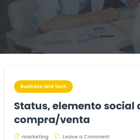
Business and tech
Status, elemento social 
compra/venta
on
marketing
Leave a Comment