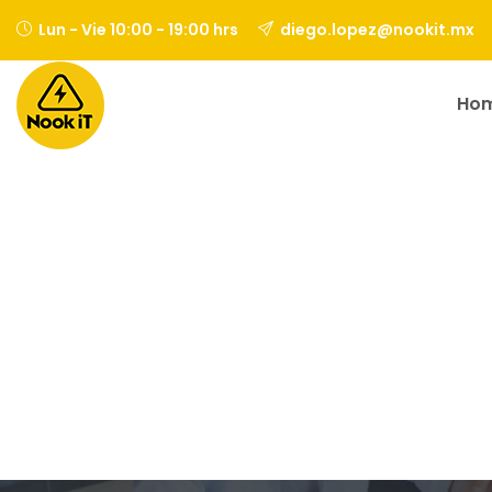
Skip
Lun - Vie 10:00 - 19:00 hrs
diego.lopez@nookit.mx
to
content
Ho