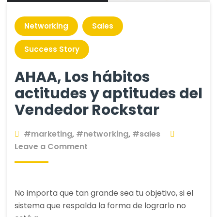
Networking
Sales
Success Story
AHAA, Los hábitos
actitudes y aptitudes del
Vendedor Rockstar
#marketing
,
#networking
,
#sales
on
Leave a Comment
AHAA,
Los
hábitos
No importa que tan grande sea tu objetivo, si el
actitudes
sistema que respalda la forma de lograrlo no
y