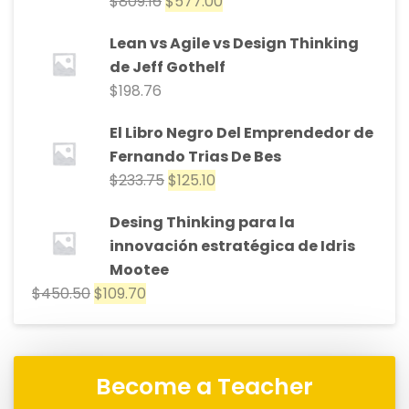
$
809.16
$
577.00
Lean vs Agile vs Design Thinking
de Jeff Gothelf
$
198.76
El Libro Negro Del Emprendedor de
Fernando Trias De Bes
$
233.75
$
125.10
Desing Thinking para la
innovación estratégica de Idris
Mootee
$
450.50
$
109.70
Become a Teacher