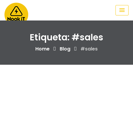
Skip
to
content
Etiqueta:
#sales
Home
Blog
#sales