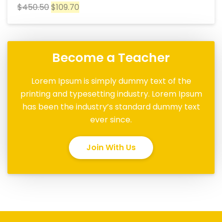
$
450.50
$
109.70
Become a Teacher
Lorem Ipsum is simply dummy text of the
printing and typesetting industry. Lorem Ipsum
has been the industry’s standard dummy text
ever since.
Join With Us