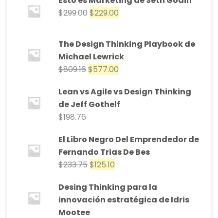
Esto es Marketing de Seth Godin
$
299.00
$
229.00
The Design Thinking Playbook de
Michael Lewrick
$
809.16
$
577.00
Lean vs Agile vs Design Thinking
de Jeff Gothelf
$
198.76
El Libro Negro Del Emprendedor de
Fernando Trias De Bes
$
233.75
$
125.10
Desing Thinking para la
innovación estratégica de Idris
Mootee