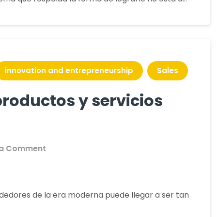
actitudes
y
aptitudes
del
Vendedor
Rockstar
innovation and entrepreneurship
Sales
productos y servicios
on
 a Comment
Artifacts,
desarrollo
de
ndedores de la era moderna puede llegar a ser tan
productos
y