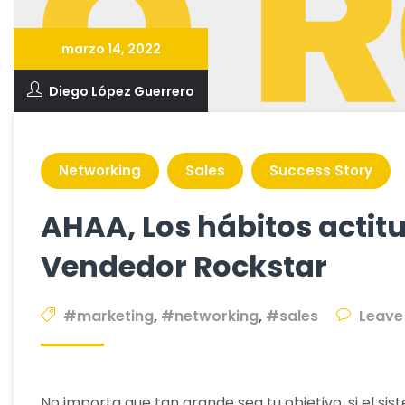
marzo 14, 2022
Diego López Guerrero
Networking
Sales
Success Story
AHAA, Los hábitos actitu
Vendedor Rockstar
#marketing
,
#networking
,
#sales
Leave
No importa que tan grande sea tu objetivo, si el si