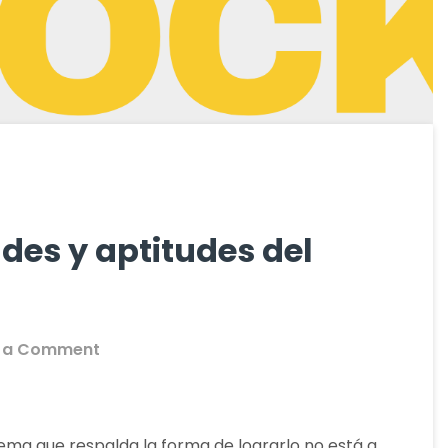
des y aptitudes del
on
 a Comment
AHAA,
Los
hábitos
stema que respalda la forma de lograrlo no está a…