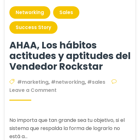
Networking
Sales
Success Story
AHAA, Los hábitos
actitudes y aptitudes del
Vendedor Rockstar
#marketing
,
#networking
,
#sales
on
Leave a Comment
AHAA,
Los
hábitos
No importa que tan grande sea tu objetivo, si el
actitudes
sistema que respalda la forma de lograrlo no
y
está a…
aptitudes