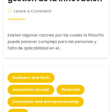
on
Leave a Comment
Tools,
Herramientas
de
Existen algunas razones por las cuales la filosofía
gestión
puede parecer compleja para las personas y
de
falta de aplicabilidad en el…
la
innovación
Business and tech
economía circular
Financial
innovation and entrepreneurship