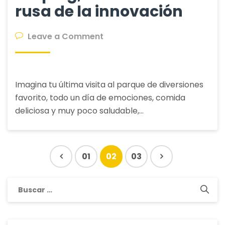
rusa de la innovación
on
Leave a Comment
Looping,
la
montaña
Imagina tu última visita al parque de diversiones
rusa
favorito, todo un día de emociones, comida
de
deliciosa y muy poco saludable,…
la
innovación
01
02
03
Buscar: