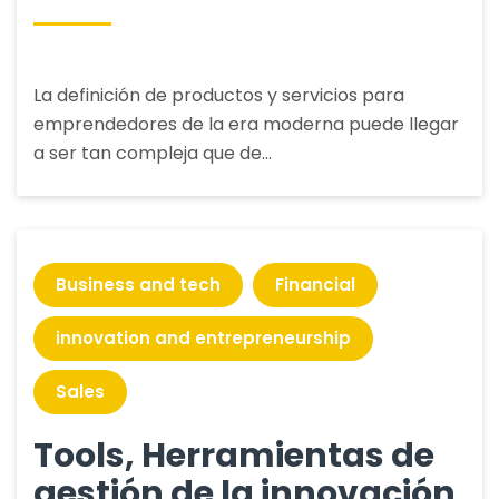
Artifacts,
desarrollo
de
La definición de productos y servicios para
productos
emprendedores de la era moderna puede llegar
y
a ser tan compleja que de…
servicios
Wow!
Business and tech
Financial
innovation and entrepreneurship
Sales
Tools, Herramientas de
gestión de la innovación