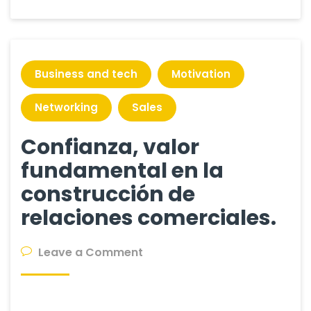
del
Vendedor
Rockstar
Business and tech
Motivation
Networking
Sales
Confianza, valor
fundamental en la
construcción de
relaciones comerciales.
on
Leave a Comment
Confianza,
valor
fundamental