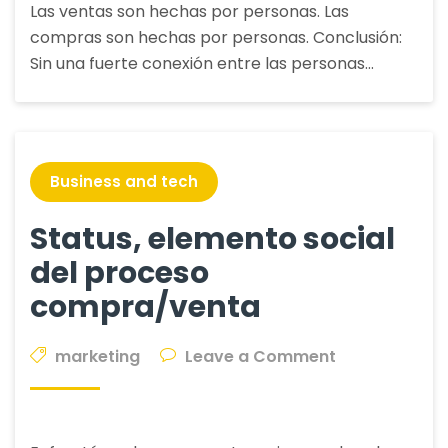
Las ventas son hechas por personas. Las
en
compras son hechas por personas. Conclusión:
la
Sin una fuerte conexión entre las personas…
construcción
de
relaciones
comerciales.
Business and tech
Status, elemento social
del proceso
compra/venta
on
marketing
Leave a Comment
Status,
elemento
social