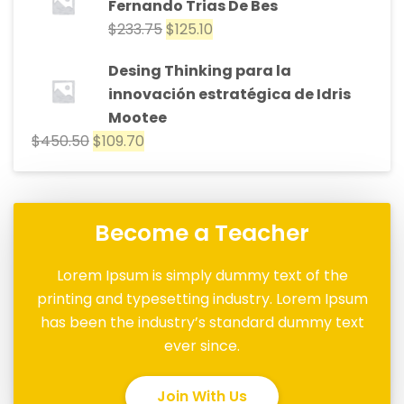
Fernando Trias De Bes
$
233.75
$
125.10
Desing Thinking para la
innovación estratégica de Idris
Mootee
$
450.50
$
109.70
Become a Teacher
Lorem Ipsum is simply dummy text of the
printing and typesetting industry. Lorem Ipsum
has been the industry’s standard dummy text
ever since.
Join With Us