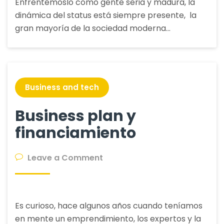
Enfrentémoslo como gente seria y madura, la
del
dinámica del status está siempre presente, la
proceso
gran mayoría de la sociedad moderna…
compra/vent
Business and tech
Business plan y
financiamiento
on
Leave a Comment
Business
plan
y
Es curioso, hace algunos años cuando teníamos
financiamiento
en mente un emprendimiento, los expertos y la