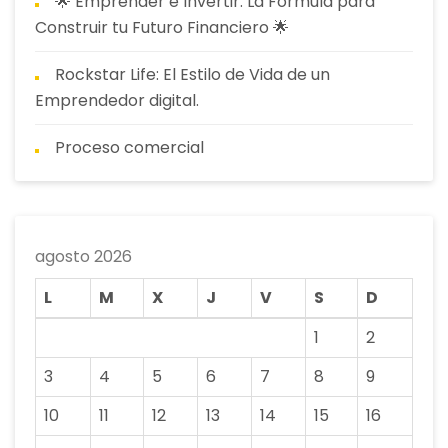
🌟 Emprender e Invertir: La Fórmula para
Construir tu Futuro Financiero 🌟
Rockstar Life: El Estilo de Vida de un
Emprendedor digital.
Proceso comercial
agosto 2026
L
M
X
J
V
S
D
1
2
3
4
5
6
7
8
9
10
11
12
13
14
15
16