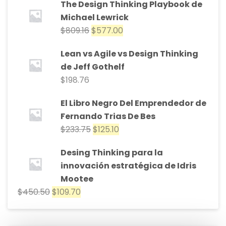
The Design Thinking Playbook de
Michael Lewrick
$
809.16
$
577.00
Lean vs Agile vs Design Thinking
de Jeff Gothelf
$
198.76
El Libro Negro Del Emprendedor de
Fernando Trias De Bes
$
233.75
$
125.10
Desing Thinking para la
innovación estratégica de Idris
Mootee
$
450.50
$
109.70