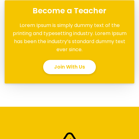
Become a Teacher
Lorem Ipsum is simply dummy text of the
printing and typesetting industry. Lorem Ipsum
has been the industry’s standard dummy text
ever since.
Join With Us